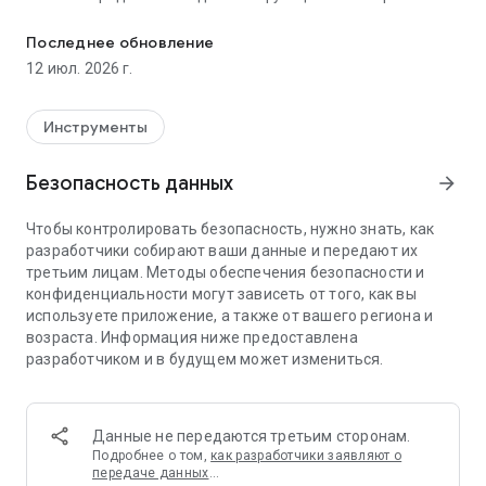
ТОЛЬКО для телефонов марки CAT
реагирования на чрезвычайные ситуации, что делает ее
надежным выбором для предприятий и организаций в
Последнее обновление
различных отраслях. Наша общая цель, разработанная в
12 июл. 2026 г.
сотрудничестве с экспертами в области беспроводной
связи и профессиональными службами быстрого
реагирования, — обеспечить немедленное срабатывание
Инструменты
наиболее эффективного и подходящего экстренного
реагирования в случае возникновения чрезвычайной
Безопасность данных
arrow_forward
ситуации; мониторинга просто недостаточно.
Чтобы контролировать безопасность, нужно знать, как
Приложение OnGuard для Android — самое продвинутое
разработчики собирают ваши данные и передают их
из доступных приложений Lone Worker.
третьим лицам. Методы обеспечения безопасности и
конфиденциальности могут зависеть от того, как вы
Неполный список мобильных функций включает в себя:
используете приложение, а также от вашего региона и
• 14-дневная бесплатная пробная версия⁠ ⁠
возраста. Информация ниже предоставлена
• Приложение, проверенное FirstNet⁠
разработчиком и в будущем может измениться.
• Тревожная кнопка отправляет оповещения
диспетчерам или назначенным контактам для
экстренных случаев.
•⁠ Автоматическая регистрация (по настраиваемому
Данные не передаются третьим сторонам.
графику).
Подробнее о том,
как разработчики заявляют о
•⁠ Обнаруживает падения и отправляет предупреждение,
передаче данных
…