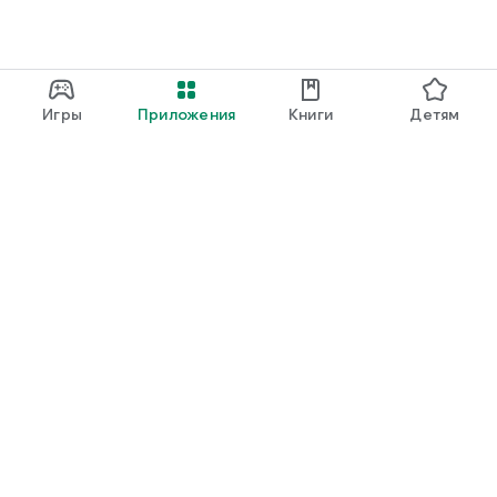
Игры
Приложения
Книги
Детям
Google Play
Play Pass
Play Points
Подарочные карты
Использовать
Правила возврата платежей